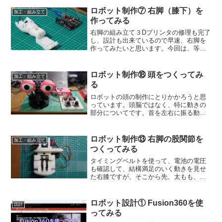
は、動画のみで紹介しますが、実際にか
かった時間は、動画の5倍以上になりまし
ロボット制作⑦ 右脚（膝下）を
加工・組み立て
た。（何度も...
作ってみる
右脚の組み立て３Dプリンタの修理も完了
し、設計も出来ているので早速、右脚を
作ってみたいと思います。今回は、等身
大の1/4スケールということもあり、サー
ボモータの配置スペースが非常に狭いた
め、マイクロサーボ１台で足首を動かし
ロボット制作⑱ 頭をつくってみ
加工・組み立て
てみたいと思います...
る
ロボットの頭の制作にとりかかろうと思
っています。頭脳ではなく、特に動きの
部分についてです。首を左右に振る動
作、顔を上げ下げする動作が出来るよう
に、サーボモーターで動作するアクチュ
エーターを作りたいと思います。アニマ
ロボット制作⑬ 右脚の股関節を
加工・組み立て
トロニクス以前より良く拝見...
つくってみる
タイミングベルトを使って、電池の電圧
も確認して、結構満足のいく動きを見せ
た右膝ですが、そこから先、太もも、股
関節と進むには、大きなハードルがいく
つもありました。まず、アイデアが浮か
んできません。少し時間がかかってしま
ロボット設計① Fusion360を使
設計
いましたが、次のステップ...
ってみる