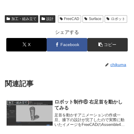
加工・組み立て
設計
FreeCAD
Surface
ロボット
シェアする
X
Facebook
コピー
chikuma
関連記事
ロボット制作⑥ 右足首を動かし
加工・組み立て
てみる
足首を動かすアニメーションの作成一
旦、膝下の設計が完了したので実際に動
いたイメージをFreeCADのAssemble4を
使って試してみたいと思います。今回