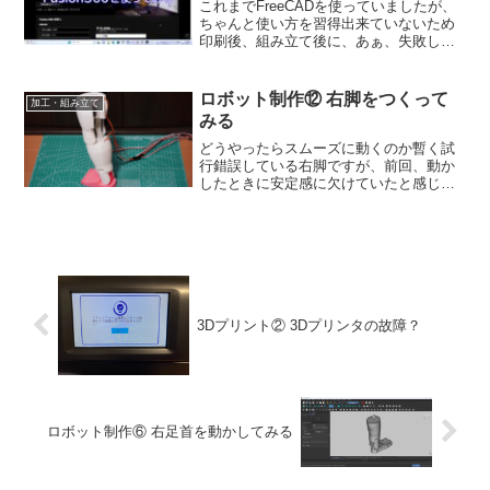
これまでFreeCADを使っていましたが、
ちゃんと使い方を習得出来ていないため
印刷後、組み立て後に、あぁ、失敗し
た…干渉しているなどの事態に見舞われ
ていました。そこで、今後のロボット設
計の効率を上げる為にFusion360を試して
ロボット制作⑫ 右脚をつくって
加工・組み立て
みたいと思...
みる
どうやったらスムーズに動くのか暫く試
行錯誤している右脚ですが、前回、動か
したときに安定感に欠けていたと感じた
ため、どうやったらしっかりと動く脚が
作れるだろうかと色々と模索していまし
た。まずは、ワイヤーでの駆動につい
て、足首程度であれば問題は...
3Dプリント② 3Dプリンタの故障？
ロボット制作⑥ 右足首を動かしてみる